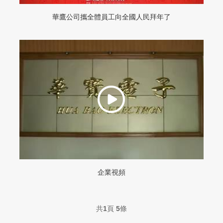
華鷹公司攜全體員工向全國人民拜年了
企業視頻
共
1
頁
5
條