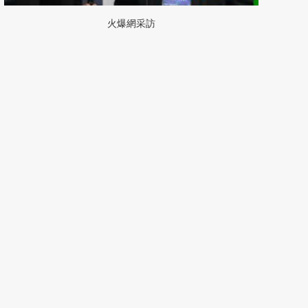
火爆網采訪