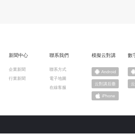
新聞中心
聯系我們
模擬云對講
數
企業新聞
聯系方式
Android
行業新聞
電子地圖
云對講后臺
云
在線客服
iPhone