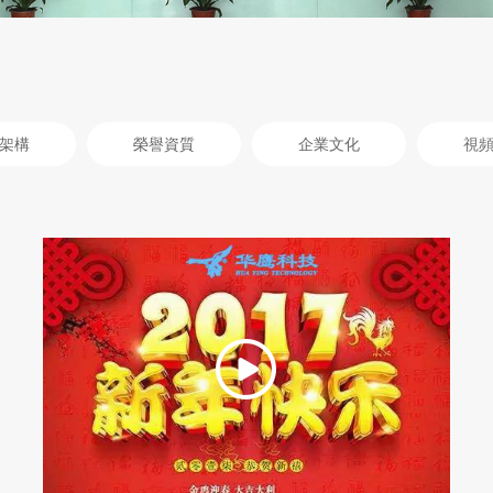
架構
榮譽資質
企業文化
視