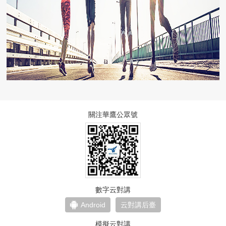
關注華鷹公眾號
數字云對講
Android
云對講后臺
模擬云對講