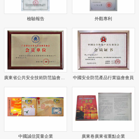
檢驗報告
外觀專利
廣東省公共安全技術防范協會會員
中國安全防范產品行業協會會員
中國誠信質量企業
廣東卷廣東省重點企業