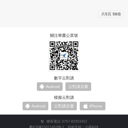
共
5
頁
58
條
關注華鷹公眾號
數字云對講
Android
云對講后臺
模擬云對講
Android
云對講后臺
iPhone
聯系電話: 0757-83353452
粵ICP備15011453號-1
技術支持：小禹科技