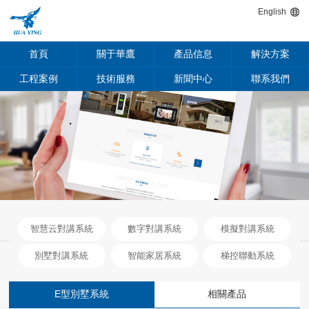
English
首頁
關于華鷹
產品信息
解決方案
工程案例
技術服務
新聞中心
聯系我們
智慧云對講系統
數字對講系統
模擬對講系統
別墅對講系統
智能家居系統
梯控聯動系統
E型別墅系統
相關產品